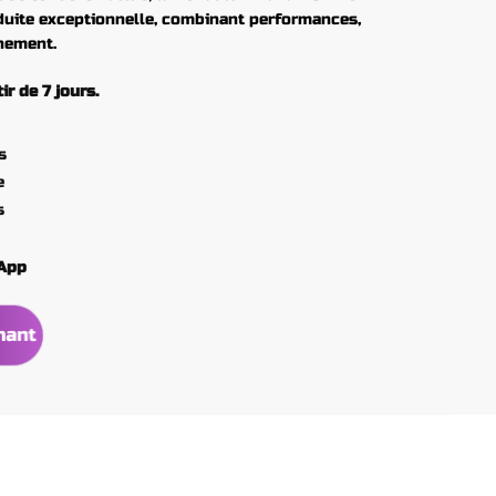
duite exceptionnelle, combinant performances,
nnement.
r de 7 jours.
s
e
s
hApp