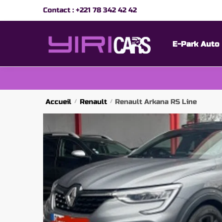
Skip
Skip
Contact :
+221 78 342 42 42
to
to
navigation
content
E-Park Auto
Accueil
Renault
Renault Arkana RS Line
/
/