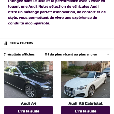
Plongez dans le luxe et la performance avec Yiricar en
louant une Audi. Notre sélection de véhicules Audi
offre un mélange parfait d’innovation, de confort et de
style, vous permettant de vivre une expérience de
conduite incomparable.
SHOW FILTERS
Trié
7 résultats affichés
du
plus
récent
au
plus
ancien
Audi A4
Audi A5 Cabriolet
Lire la suite
Lire la suite