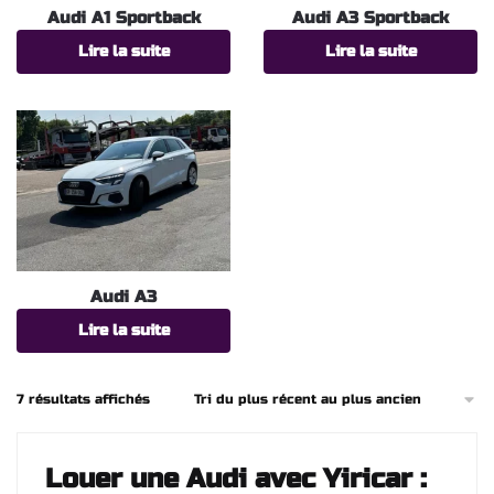
Audi A1 Sportback
Audi A3 Sportback
Lire la suite
Lire la suite
Audi A3
Lire la suite
Trié
7 résultats affichés
du
plus
récent
Louer une Audi avec Yiricar :
au