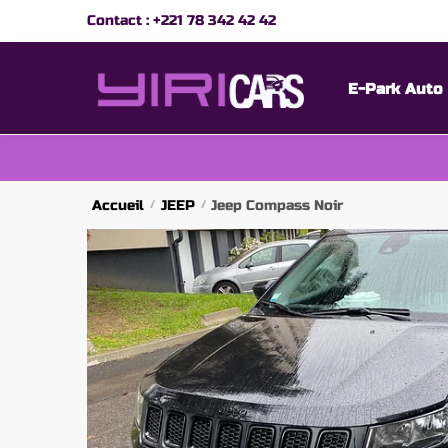
Skip
Skip
Contact :
+221 78 342 42 42
to
to
navigation
content
E-Park Auto
Accueil
JEEP
Jeep Compass Noir
/
/