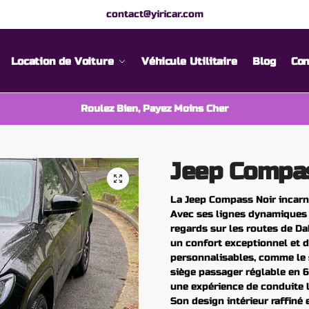
contact@yiricar.com
Location de Voiture
Véhicule Utilitaire
Blog
Con
Roulez Bien, Payez Moins Cher
Jeep Compa
La Jeep Compass Noir incarne
Avec ses lignes dynamiques et
regards sur les routes de Da
un confort exceptionnel et d
personnalisables, comme le s
siège passager réglable en 6
une expérience de conduite 
Son design intérieur raffiné