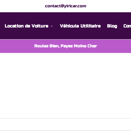
contact@yiricar.com
Location de Voiture
Véhicule Utilitaire
Blog
Con
Roulez Bien, Payez Moins Cher