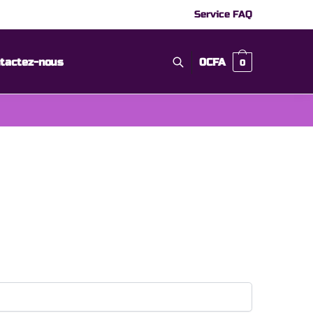
Service FAQ
tactez-nous
0
CFA
0