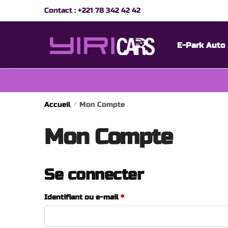
Skip
Skip
Contact :
+221 78 342 42 42
to
to
navigation
content
E-Park Auto
Accueil
Mon Compte
/
Mon Compte
Se connecter
Obligatoire
Identifiant ou e-mail
*