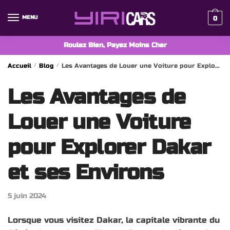
Skip
Skip
to
to
MENU
0
navigation
content
Roulez Bien, Payez Moins Cher
Accueil
/
Blog
/
Les Avantages de Louer une Voiture pour Explorer Dakar et ses Environs
Les Avantages de
Louer une Voiture
pour Explorer Dakar
et ses Environs
5 juin 2024
Lorsque vous visitez Dakar, la capitale vibrante du